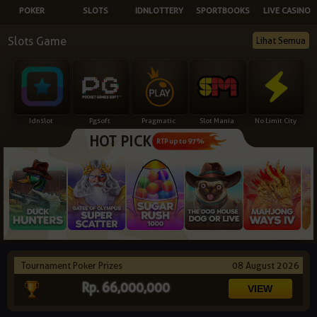
POKER
SLOTS
IDNLOTTERY
SPORTBOOKS
LIVE CASINO
NEW
Slots Game
Lihat Semua
TANGKAS
RTP
DEPOSIT
WITHDRAW
Idnslot
Pgsoft
Pragmatic
Slot Mania
No Limit City
HOT PICK
PROMOSI
RTP up to 97%
DOWNLOAD
REFERRAL
JACKPOT
Tournament Poker Prizes
08 August 2026
VIP MEMBER
Rp. 66,000,000
HUBUNGI KAMI