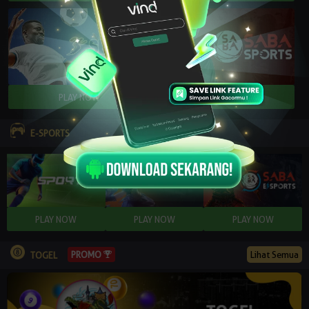
E-SPORTS
Lihat Semua
PROMO
TOGEL