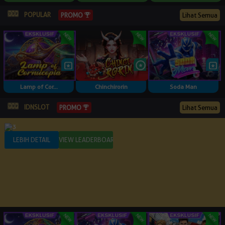
POPULAR
Lihat Semua
PROMO
Lamp of Cor...
Chinchirorin
Soda Man
IDNSLOT
Lihat Semua
PROMO