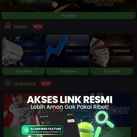
Play Now
NEW
IDNMAX
Play Now
Play Now
Play Now
NEW
SPORTBOOK